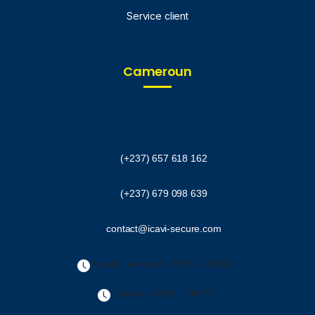
Service client
Cameroun
ICAVI SECURE.
Douala AKWA, Ancien sonel. Face Entrepôt
Vision Confort. Rue Du Dr Bebey Eyidi
(+237) 657 618 162
(+237) 679 098 639
contact@icavi-secure.com
Lundi - Vendredi : 8H30 - 18H00
Samedi: 9H00 - 14H00