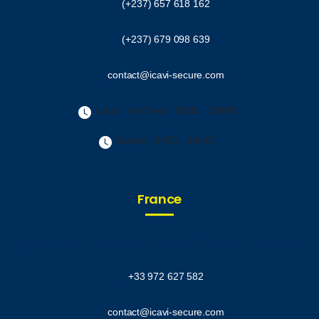
(+237) 657 618 162
(+237) 679 098 639
contact@icavi-secure.com
Lundi - Vendredi : 8H30 - 18H00
Samedi: 9H00 - 14H00
France
ICAVI SECURE.
1 rue Leconte de lisle 92320 Chatillon FRANCE
+33 972 627 582
contact@icavi-secure.com