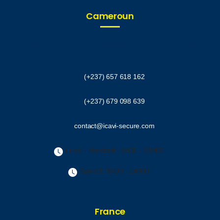
Cameroun
ICAVI SECURE.
Douala AKWA, Ancien sonel. Face Entrepôt
Vision Confort. Rue Du Dr Bebey Eyidi
(+237) 657 618 162
(+237) 679 098 639
contact@icavi-secure.com
Lundi - Vendredi : 8H30 - 18H00
Samedi: 9H00 - 14H00
France